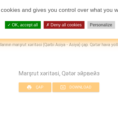
 cookies and gives you control over what you w
OK, accept all
Deny all cookies
Personalize
arının marşrut xəritəsi (Qərbi Asiya - Asiya) çap. Qətər hava yolla
Marşrut xəritəsi, Qətər эйрвейз
print
ÇAP
system_update_alt
DOWNLOAD