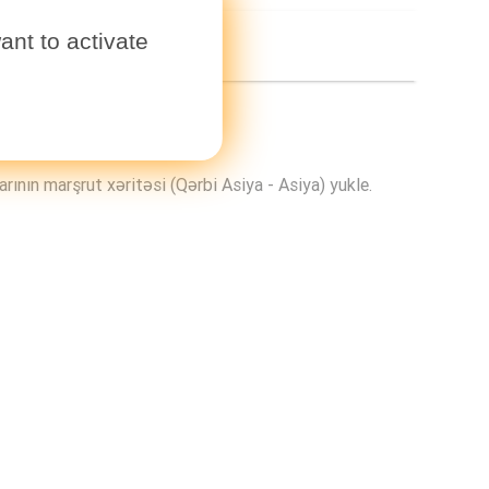
ant to activate
rının marşrut xəritəsi (Qərbi Asiya - Asiya) yukle.