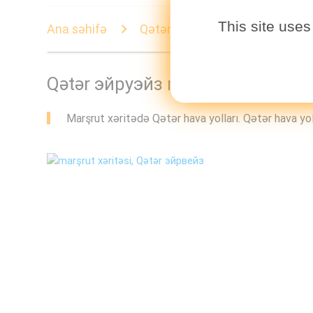
This site uses
Ana səhifə
Qətər эйруэйз marşrut xəritəsi
Qətər эйруэйз marşrut xəritəsi
Marşrut xəritədə Qətər hava yolları. Qətər hava yoll